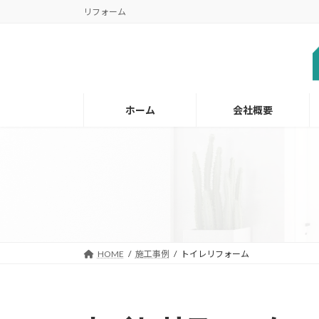
コ
ナ
リフォーム
ン
ビ
テ
ゲ
ン
ー
ツ
シ
へ
ョ
ホーム
会社概要
ス
ン
キ
に
ッ
移
プ
動
HOME
施工事例
トイレリフォーム