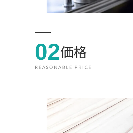
02
価格
REASONABLE PRICE